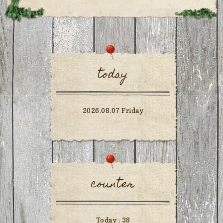
today
2026.08.07 Friday
counter
Today :
38