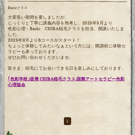
Basicクラス
大変長い期間を要しましたが、
じっくりと丁寧に講義内容を熟考し、2025年5月より
色彩心理・Basic CHIBA稲毛クラスを担当、開講いたしま
した。
2025年9月よりBコースがスタート！
ちょっと体験してみたいなぁという方には、開講前に体験セ
ラピーも承っております。
ぜひお問い合わせくださいませ。
皆さま、稲毛にてお会いできる日を楽しみにしております。
｢色彩学校｣提携 CHIBA稲毛クラス:国際アートセラピー色彩
心理協会
1