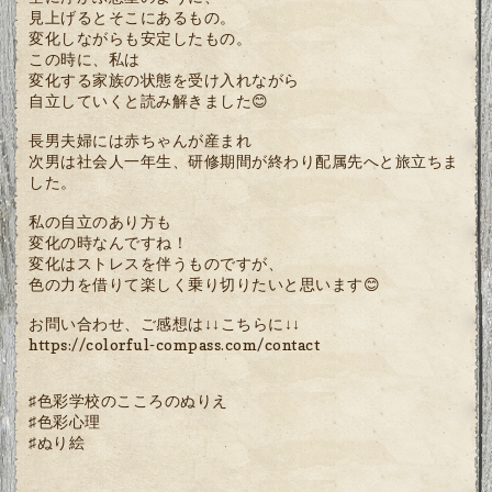
見上げるとそこにあるもの。
変化しながらも安定したもの。
この時に、私は
変化する家族の状態を受け入れながら
自立していくと読み解きました😊
長男夫婦には赤ちゃんが産まれ
次男は社会人一年生、研修期間が終わり配属先へと旅立ちま
した。
私の自立のあり方も
変化の時なんですね！
変化はストレスを伴うものですが、
色の力を借りて楽しく乗り切りたいと思います😊
お問い合わせ、ご感想は↓↓こちらに↓↓
https://colorful-compass.com/contact
♯色彩学校のこころのぬりえ
♯色彩心理
♯ぬり絵