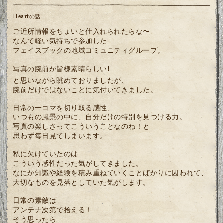
Heartの話
ご近所情報をちょいと仕入れられたらな〜
なんて軽い気持ちで参加した
フェイスブックの地域コミュニティグループ。
写真の腕前が皆様素晴らしい❗️
と思いながら眺めておりましたが、
腕前だけではないことに気付いてきました。
日常の一コマを切り取る感性、
いつもの風景の中に、自分だけの特別を見つける力。
写真の楽しさってこういうことなのね！と
思わず毎日見てしまいます。
私に欠けていたのは
こういう感性だった気がしてきました。
なにか知識や経験を積み重ねていくことばかりに囚われて、
大切なものを見落としていた気がします。
日常の素敵は
アンテナ次第で拾える！
そう思ったら