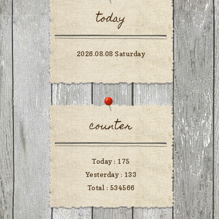
today
2026.08.08 Saturday
counter
Today :
175
Yesterday :
133
Total :
534566