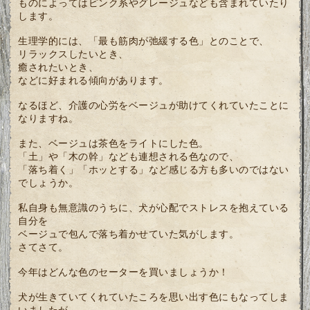
ものによってはピンク系やグレージュなども含まれていたり
します。
生理学的には、「最も筋肉が弛緩する色」とのことで、
リラックスしたいとき、
癒されたいとき、
などに好まれる傾向があります。
なるほど、介護の心労をベージュが助けてくれていたことに
なりますね。
また、ベージュは茶色をライトにした色。
「土」や「木の幹」なども連想される色なので、
「落ち着く」「ホッとする」など感じる方も多いのではない
でしょうか。
私自身も無意識のうちに、犬が心配でストレスを抱えている
自分を
ベージュで包んで落ち着かせていた気がします。
さてさて。
今年はどんな色のセーターを買いましょうか！
犬が生きていてくれていたころを思い出す色にもなってしま
いましたが、