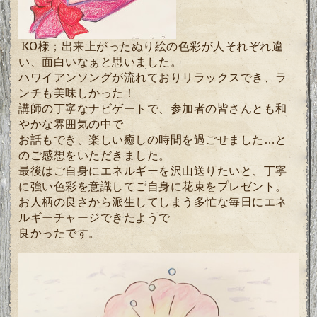
KO様；
出来上がったぬり絵の色彩が人それぞれ違
い、面白いなぁと思いました。
ハワイアンソングが流れておりリラックスでき、ラ
ンチも美味しかった！
講師の丁寧なナビゲートで、参加者の皆さんとも和
やかな雰囲気の中で
お話もでき、楽しい癒しの時間を過ごせました…と
のご感想をいただきました。
最後はご自身にエネルギーを沢山送りたいと、丁寧
に強い色彩を意識してご自身に花束をプレゼント。
お人柄の良さから派生してしまう多忙な毎日にエネ
ルギーチャージできたようで
良かったです。