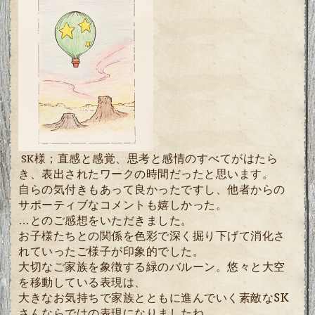
様；直感と感覚、思考と感情のすべてがはたら
SK
き、
表出されたワークの時間だったと思います。
自らの気付きもあって良かったですし、他者からの
サポーティブなコメントも嬉しかった。
…とのご感想をいただきました。
お子様たちとの関係を色彩で深く掘り下げて消化さ
れていったご様子が印象的でした。
大切なご家族を象徴する緑のバルーン。悠々と大空
を移動している表現は、
大きなお気持ちで家族とともに進んでいく素敵なSK
さんならではの表現になりましたね。