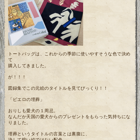
トートバッグは、これからの季節に使いやすそうな色で決め
て
購入してきました。
が！！！
図録集でこの元絵のタイトルを見てびっくり！！
「ピエロの埋葬」
おりしも愛犬の１周忌。
なんだか天国の愛犬からのプレゼントをもらった気持ちにな
りました。
埋葬というタイトルの言葉とは裏腹に、
決して暗い絵ではない配色。