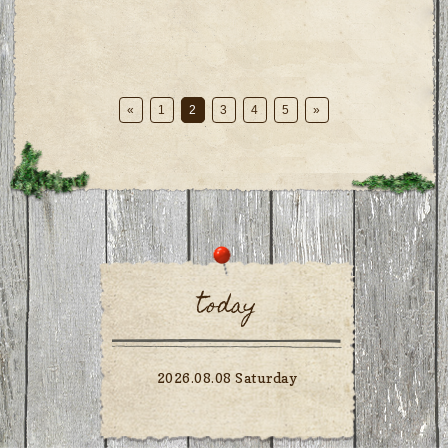
«
1
2
3
4
5
»
today
2026.08.08 Saturday