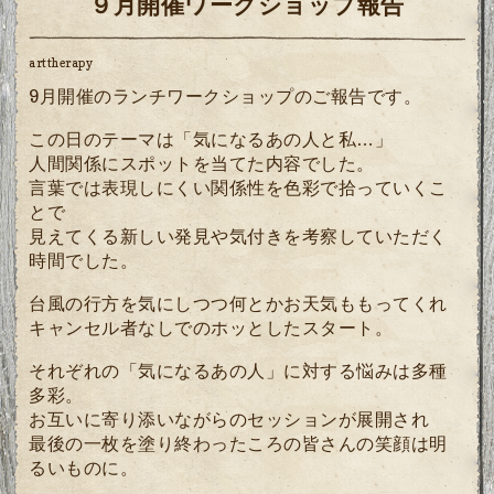
９月開催ワークショップ報告
arttherapy
9月開催のランチワークショップのご報告です。
この日のテーマは「気になるあの人と私…」
人間関係にスポットを当てた内容でした。
言葉では表現しにくい関係性を色彩で拾っていくこ
とで
見えてくる新しい発見や気付きを考察していただく
時間でした。
台風の行方を気にしつつ何とかお天気ももってくれ
キャンセル者なしでのホッとしたスタート。
それぞれの「気になるあの人」に対する悩みは多種
多彩。
お互いに寄り添いながらのセッションが展開され
最後の一枚を塗り終わったころの皆さんの笑顔は明
るいものに。