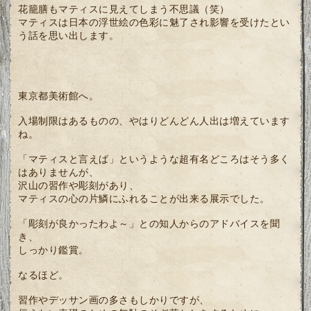
花籠膳もマティスに見えてしまう不思議（笑）
マティスは日本の浮世絵の色彩に魅了され影響を受けたとい
う話を思い出します。
東京都美術館へ。
入場制限はあるものの、やはりどんどん人出は増えています
ね。
「マティスと言えば」というような超有名どころはそう多く
はありませんが、
沢山の習作や彫刻があり、
マティスの心の片鱗にふれることが出来る展示でした。
「彫刻が良かったわよ～」との知人からのアドバイスを聞
き、
しっかり鑑賞。
なるほど。
習作やデッサン画の多さもしかりですが、