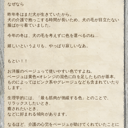
なぜなら
昨年冬はまだ犬が生きていたから。
犬の介護で抱っこする時間が長いため、犬の毛が目立たない
服ばかり着ていました。
今年の冬は、犬の毛を考えずに色を選べるのね…
嬉しいというよりも、やっぱり寂しいなあ。
もとい！！
お洋服のベージュって使いやすい色ですよね。
ベージュは黄色×オレンジの混色に白を足したものが基本。
ものによってはピンク系やグレージュなども含まれていたり
します。
生理学的には、「最も筋肉が弛緩する色」とのことで、
リラックスしたいとき、
癒されたいとき、
などに好まれる傾向があります。
なるほど、介護の心労をベージュが助けてくれていたことに