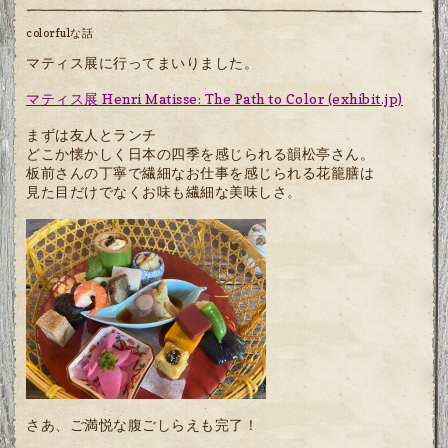
colorfulな話
マティス展に行ってまいりました。
マティス展 Henri Matisse: The Path to Color (exhibit.jp)
まずは友人とランチ
どこか懐かしく日本の四季を感じられる韻松亭さん。
板前さんの丁寧で繊細なお仕事を感じられる花籠膳は
見た目だけでなくお味も繊細な美味しさ。
さあ、ご満悦な腹ごしらえも完了！