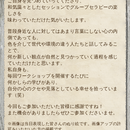
ご自身を見つめていってくださり、
和気藹々としたセッションでグループセラピーの楽
しさを
味わっていただけた気がいたします。
普段身近な人に対してはあまり言葉にしない心の内
側であっても、
色を介して世代や環境の違う人たちと話してみるこ
とで、
何か新しい観点が自然と見つかっていく過程を感じ
ていただけたと思います。
私自身も、
毎回ワークショップを開催するたびに
何かしらの学びがあり、
自分の心のクセや見落としている幸せを拾っていま
す（笑）
今回もご参加いただいた皆様に感謝ですね！
また機会がありましたらぜひご参加くださいませ。
※画像は当日表現した皆さんのぬり絵です。画像アップの許
可をいただいた方の掲載です。